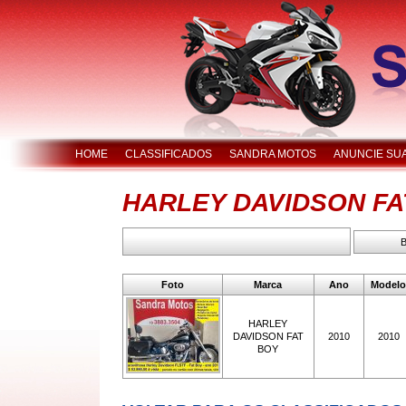
HOME
CLASSIFICADOS
SANDRA MOTOS
ANUNCIE SU
HARLEY DAVIDSON FA
Foto
Marca
Ano
Model
HARLEY
DAVIDSON FAT
2010
2010
BOY